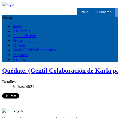
Inicio
9 Maneras
Menu
Inicio
9 Maneras
Cuento Breve
Prosas de Cuneta
Música
Socio/Político/Económico
Deportes
Historia
Quédate. (Gentil Colaboración de Karla pa
Detalles
Visitas: 4621