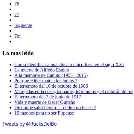
76
77
Siguiente
Fin
Lo mas leido
Como identificar a una chica o chico fresa en el siglo XXI
La muerte de Alfredo Espino
A la memoria de Canuto (1955 - 2015)
Por qué Hitler mató a los judíos ?
El terremoto del 10 de octubre de 1986
Marejadas en la costa, tsunamis, terremotos y el cinturón de fu
El terremoto del 7 de junio de 1917
Vida y muerte de Oscar Quiteño
De donde salió Pepito … el de los chistes ?
15 razones para no ser Firpense
Tweets by @RucksDelBo