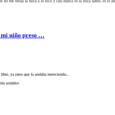
 no me besas la boca a lo loco y casi nunca es la boca sabes, es el alm
a mi niño preso …
 libre, ya ratos que lo andaba mereciendo...
mis sentidos