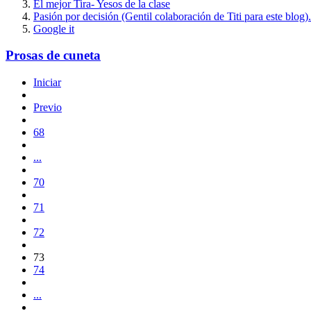
El mejor Tira- Yesos de la clase
Pasión por decisión (Gentil colaboración de Titi para este blog).
Google it
Prosas de cuneta
Iniciar
Previo
68
...
70
71
72
73
74
...