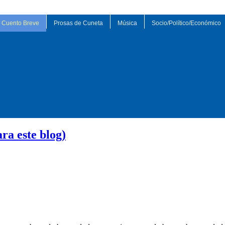
Cuento Breve
Prosas de Cuneta
Música
Socio/Político/Económico
ra este blog)