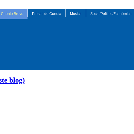
Cuento Breve
Prosas de Cuneta
Música
Socio/Político/Económico
te blog)