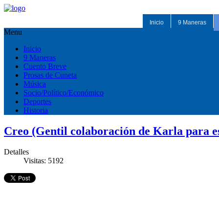
Inicio
9 Maneras
Menu
Inicio
9 Maneras
Cuento Breve
Prosas de Cuneta
Música
Socio/Político/Económico
Deportes
Historia
Creo (Gentil colaboración de Karla para es
Detalles
Visitas: 5192