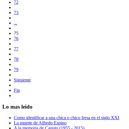
72
73
...
75
76
77
78
79
Siguiente
Fin
Lo mas leido
Como identificar a una chica o chico fresa en el siglo XXI
La muerte de Alfredo Espino
A la memoria de Canuto (1955 - 2015)