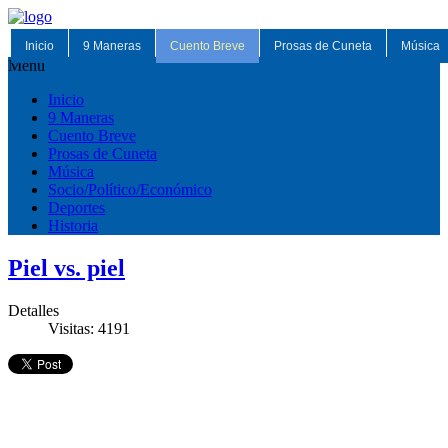
Inicio
9 Maneras
Cuento Breve
Prosas de Cuneta
Música
Menu
Inicio
9 Maneras
Cuento Breve
Prosas de Cuneta
Música
Socio/Político/Económico
Deportes
Historia
Piel vs. piel
Detalles
Visitas: 4191