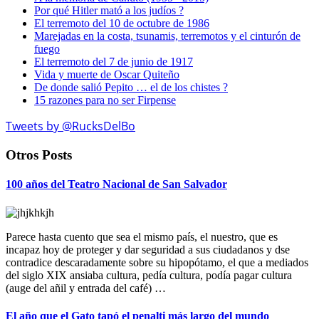
Por qué Hitler mató a los judíos ?
El terremoto del 10 de octubre de 1986
Marejadas en la costa, tsunamis, terremotos y el cinturón de
fuego
El terremoto del 7 de junio de 1917
Vida y muerte de Oscar Quiteño
De donde salió Pepito … el de los chistes ?
15 razones para no ser Firpense
Tweets by @RucksDelBo
Otros Posts
100 años del Teatro Nacional de San Salvador
Parece hasta cuento que sea el mismo país, el nuestro, que es
incapaz hoy de proteger y dar seguridad a sus ciudadanos y dse
contradice descaradamente sobre su hipopótamo, el que a mediados
del siglo XIX ansiaba cultura, pedía cultura, podía pagar cultura
(auge del añil y entrada del café) …
El año que el Gato tapó el penalti más largo del mundo