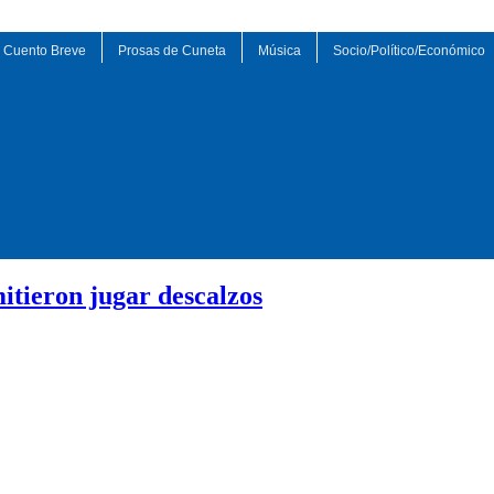
Cuento Breve
Prosas de Cuneta
Música
Socio/Político/Económico
itieron jugar descalzos