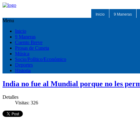
Inicio
9 Maneras
Menu
Inicio
9 Maneras
Cuento Breve
Prosas de Cuneta
Música
Socio/Político/Económico
Deportes
Historia
India no fue al Mundial porque no les perm
Detalles
Visitas: 326