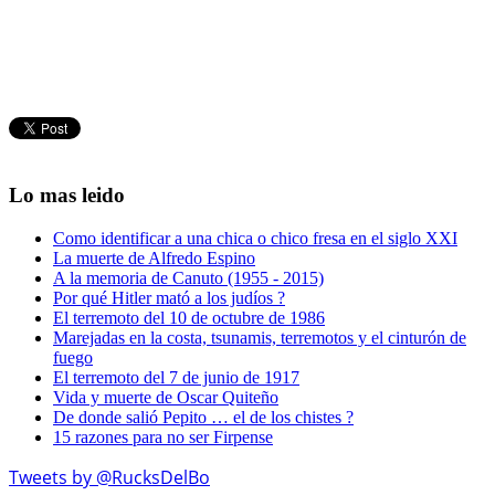
Lo mas leido
Como identificar a una chica o chico fresa en el siglo XXI
La muerte de Alfredo Espino
A la memoria de Canuto (1955 - 2015)
Por qué Hitler mató a los judíos ?
El terremoto del 10 de octubre de 1986
Marejadas en la costa, tsunamis, terremotos y el cinturón de
fuego
El terremoto del 7 de junio de 1917
Vida y muerte de Oscar Quiteño
De donde salió Pepito … el de los chistes ?
15 razones para no ser Firpense
Tweets by @RucksDelBo