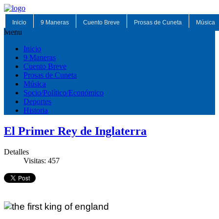
Inicio
9 Maneras
Cuento Breve
Prosas de Cuneta
Música
Menu
Inicio
9 Maneras
Cuento Breve
Prosas de Cuneta
Música
Socio/Político/Económico
Deportes
Historia
El Primer Rey de Inglaterra
Detalles
Visitas: 457