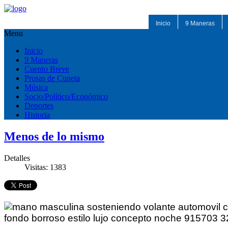
Inicio
9 Maneras
Menu
Inicio
9 Maneras
Cuento Breve
Prosas de Cuneta
Música
Socio/Político/Económico
Deportes
Historia
Menos de lo mismo
Detalles
Visitas: 1383