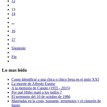
12
13
14
...
16
17
Siguiente
Fin
Lo mas leido
Como identificar a una chica o chico fresa en el siglo XXI
La muerte de Alfredo Espino
A la memoria de Canuto (1955 - 2015)
Por qué Hitler mató a los judíos ?
El terremoto del 10 de octubre de 1986
Marejadas en la costa, tsunamis, terremotos y el cinturón de
fuego