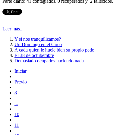
Parte diario: 41 contagiados, 0 recuperados y 2 fallecidos.
Leer más...
Y si nos tranquilizamos?
Un Domingo en el Circo
A cada quien le huele bien su propio pedo
El 38 de octubembre
Demasiado ocupados haciendo nada
Iniciar
Previo
8
...
10
11