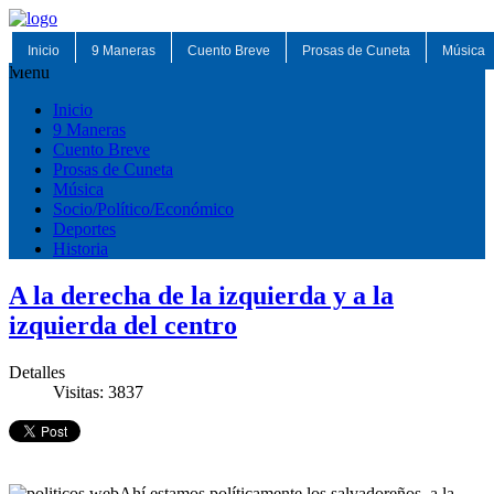
Inicio
9 Maneras
Cuento Breve
Prosas de Cuneta
Música
Menu
Inicio
9 Maneras
Cuento Breve
Prosas de Cuneta
Música
Socio/Político/Económico
Deportes
Historia
A la derecha de la izquierda y a la
izquierda del centro
Detalles
Visitas: 3837
Ahí estamos políticamente los salvadoreños, a la