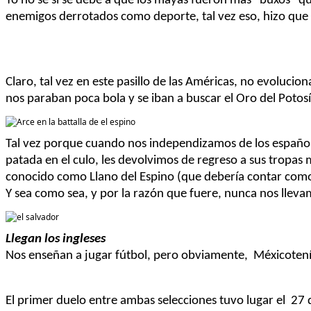
Yo no
sé
si se debe a que los mayas fueron más “
buxos
” q
enemigos derrotados como deporte, tal vez eso, hizo que
Claro, tal vez en este pasillo de las
Américas
, no evolucio
nos paraban poca bola y se iban a buscar el Oro del
Potosí
Tal vez porque cuando nos independizamos de los españo
patada en el culo, les devolvimos
de regreso a sus tropas 
conocido como Llano del Espino (que
debería
contar como
Y sea como sea, y por la
razón
que fuere,
nunca nos lleva
Llegan los ingleses
Nos enseñan a jugar fútbol, pero
obviamente,
México
ten
El primer duelo entre ambas selecciones tuvo lugar
el 27