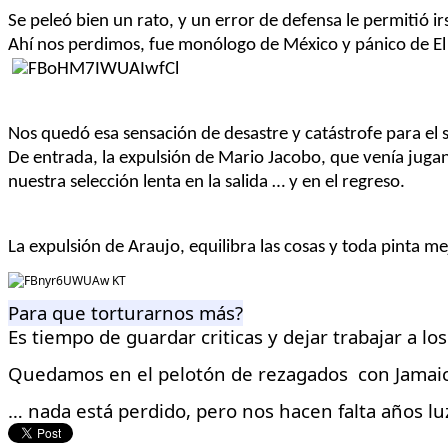
Se
peleó
bien un rato, y un error de defensa le
permitió
ir
Ahí nos perdimos, fue monólogo de México y pánico de El
Nos quedó esa sensación de desastre
y catástrofe
para el
De entrada, la
expulsión
de Mario Jaco
bo
, que
venía
jugan
nuestra
selección lenta en la salida … y en el regreso.
La expulsión de Araujo, equilibra las cosas y
toda pinta me
Para que torturarnos más?
Es tiempo de guardar criticas y dejar trabajar a lo
Quedamos en el pelotón de
rezagados con
Jamaic
… nada está perdido,
pero nos hacen falta años lu