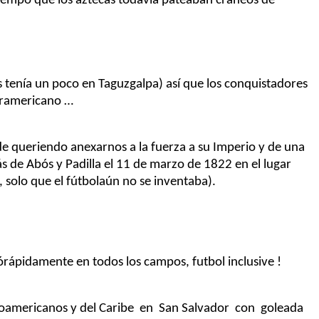
tiempo que los aztecas
todavía pateaban cráneos de
s
tenía
un poco
en
Taguzgalpa
)
así
que los conquistadores
ramericano
…
de queriendo
anexarnos a la fuerza a su Imperio y de una
ás de
Abós
y Padilla el 11 de marzo de 1822 en el lugar
, solo que el
fútbol
aún
no se inventaba).
ó
rápidamente en todos los campos, futbol
inclusive
!
oamericanos y del
Caribe en
San
Salvador con
goleada