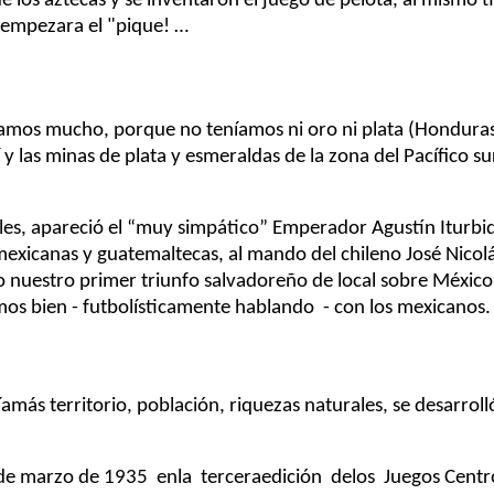
ue los aztecas y se inventaron el juego de pelota, al mismo 
 empezara el "pique!
…
namos mucho, porque no
teníamos
n
i
oro ni plata (Hondura
y las minas de plata y esmeral
das de la zona del
Pacífico
su
les,
apareció
el
“
muy
simpático
” Emperador
Agustín
Iturbi
mexicanas y guatemaltecas, al mando del chileno José Nicol
 nuestro primer triunfo
salvadoreño
de loca
l sobre
México
mos bien - futbolísticamente
hablando -
con los mexicanos.
ía
más
territorio,
población
, riquezas naturales
, se
desarroll
de marzo de
1935 en
la tercera
edición de
los Juegos
Centr