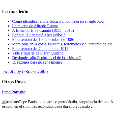
Lo mas leido
Como identificar a una chica o chico fresa en el siglo XXI
La muerte de Alfredo Espino
A la memoria de Canuto (1955 - 2015)
Por qué Hitler mató a los judíos ?
El terremoto del 10 de octubre de 1986
Marejadas en la costa, tsunamis, terremotos y el cinturón de fu
El terremoto del 7 de junio de 1917
Vida y muerte de Oscar Quiteño
De donde salió Pepito … el de los chistes ?
15 razones para no ser Firpense
Tweets by @RucksDelBo
Otros Posts
Pepe Parásito
Pepe Parásito, pajarraco pterodáctilo, sanguijuela del neoclá
ósculo, en el sitio más recóndito, cada día al crepúsculo …