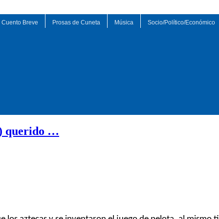
Cuento Breve
Prosas de Cuneta
Música
Socio/Político/Económico
o) querido …