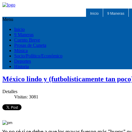
Inicio
9 Maneras
Menu
Inicio
9 Maneras
Cuento Breve
Prosas de Cuneta
Música
Socio/Político/Económico
Deportes
Historia
México lindo y (futbolísticamente tan poc
Detalles
Visitas: 3081