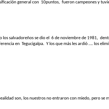
sificación
general
con
10
puntos, fueron
campeones y tuvie
do los salvadoreños se dio
el 6
de noviembre de
1981, dent
ferencia
en Tegucigalpa
.
Y los que más les
ardió
…. los
elim
realidad
son
, los nuestros no entraron
con miedo, pero se m