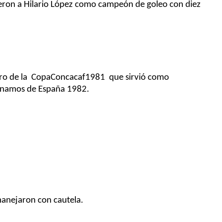
ron a Hilario López como campeón de goleo con diez
ro
de
la Copa
Concacaf
1981 que
sirvió
como
inamos de
España 1982.
anejaron con cautela.