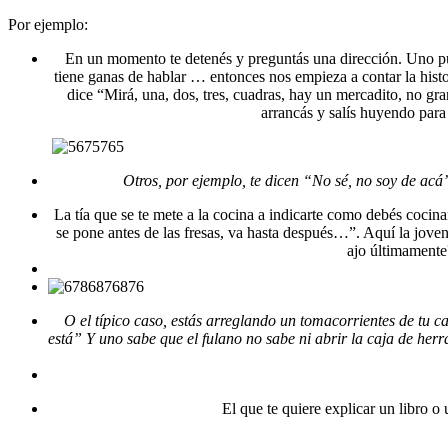
Por ejemplo:
En un momento te detenés y preguntás una dirección. Uno pue
tiene ganas de hablar … entonces nos empieza a contar la histo
dice “Mirá, una, dos, tres, cuadras, hay un mercadito, no gr
arrancás y salís huyendo para 
Otros, por ejemplo, te dicen “No sé, no soy de acá
La tía que se te mete a la cocina a indicarte como debés cocin
se pone antes de las fresas, va hasta después…”. Aquí la joven
ajo últimamente?
O el típico caso, estás arreglando un tomacorrientes de tu cas
está” Y uno sabe que el fulano no sabe ni abrir la caja de her
El que te quiere explicar un libro o