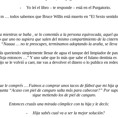
-
Yo leí el libro – te responde – está en el Purgatorio.
m … todos sabemos que Bruce Willis está muerto en “El Sexto sentido” 
ha mientras se baña , se lo comentás a la persona equivocada, aquel qu
o que uno no supiera que salen del mismo compartimiento de la cisterna
 “Naaaa … no te preocupes, terminamos adoptando la araña, se lleva mu
ás queriendo simplemente llenar de agua el tanque del limpiador de para
floja entonces …” Y uno sabe que lo más que sabe el fulano dentista es a
hijo se le volvió a caer, me vas a devolver el dinero o lo publico en red
 le comprés … Fuimos a comprar unos tacos de fútbol que mi hija quer
egunta “Acaso con piel de canguro salta más para cabecear?” Por supue
sigue metiendo los de piel de canguro.
Entonces cruzás una mirada cómplice con tu hija y le decís:
-
Hija sabés cual va a ser la mejor solución?