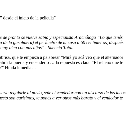
desde el inicio de la película”
e de pronto se vuelve sabio y especialista Aracnólogo “Lo que tenés
 de la gasolinera) el perímetro de tu casa a 60 centímetros, después
y bien con mis hijos” . Silencio Total.
brisa, que te empieza a palabrear “Mirá yo acá veo que el alternador
brir la puerta y encenderlo … la repuesta es clara: “El relleno que le
es?” Huída inmediata.
ía regalarle al novio, sale el vendedor con un discurso de los tacos
sto son carísimos, te ponés a ver otros más barato y el vendedor te