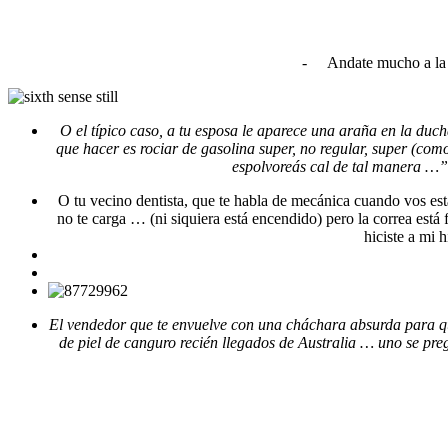
-
Andate mucho a la 
O el típico caso, a tu esposa le aparece una araña en la duc
que hacer es rociar de gasolina super, no regular, super (com
espolvoreás cal de tal manera …”
O tu vecino dentista, que te habla de mecánica cuando vos est
no te carga … (ni siquiera está encendido) pero la correa está 
hiciste a mi 
El vendedor que te envuelve con una cháchara absurda para que
de piel de canguro recién llegados de Australia … uno se pr