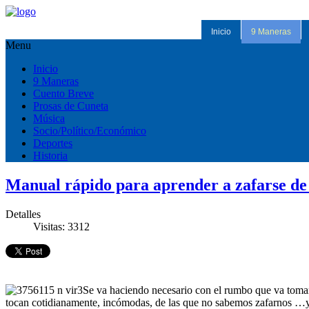
Inicio
9 Maneras
Menu
Inicio
9 Maneras
Cuento Breve
Prosas de Cuneta
Música
Socio/Político/Económico
Deportes
Historia
Manual rápido para aprender a zafarse de
Detalles
Visitas: 3312
Se va haciendo necesario con el rumbo que va tomand
tocan cotidianamente, incómodas, de las que no sabemos zafarnos …y