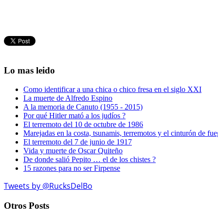
Lo mas leido
Como identificar a una chica o chico fresa en el siglo XXI
La muerte de Alfredo Espino
A la memoria de Canuto (1955 - 2015)
Por qué Hitler mató a los judíos ?
El terremoto del 10 de octubre de 1986
Marejadas en la costa, tsunamis, terremotos y el cinturón de fu
El terremoto del 7 de junio de 1917
Vida y muerte de Oscar Quiteño
De donde salió Pepito … el de los chistes ?
15 razones para no ser Firpense
Tweets by @RucksDelBo
Otros Posts