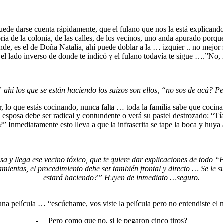
de darse cuenta rápidamente, que el fulano que nos la está explicando,
ria de la colonia, de las calles, de los vecinos, uno anda apurado porq
ande, es el de Doña Natalia, ahí puede doblar a la … izquier .. no mej
el lado inverso de donde te indicó y el fulano todavía te sigue ….”No, no
” ahí los que se están haciendo los suizos son ellos, “no sos de acá? 
ar, lo que estás cocinando, nunca falta … toda la familia sabe que coci
 esposa debe ser radical y contundente o verá su pastel destrozado: “Tía
” Inmediatamente esto lleva a que la infrascrita se tape la boca y huya
a y llega ese vecino tóxico, que te quiere dar explicaciones de todo “Eso
ramientas, el procedimiento debe ser también frontal y directo … Se le
estará haciendo?” Huyen de inmediato …seguro.
 una película … “escúchame, vos viste la película pero no entendiste el
-
Pero como que no, si le pegaron cinco tiros?