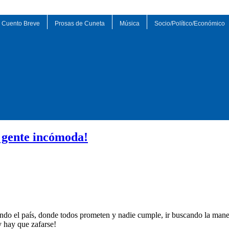
Cuento Breve
Prosas de Cuneta
Música
Socio/Político/Económico
 gente incómoda!
o el país, donde todos prometen y nadie cumple, ir buscando la manera
 hay que zafarse!