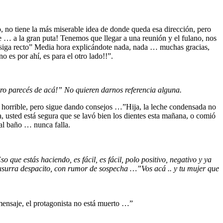
 no tiene la más miserable idea de donde queda esa dirección, pero
ue … a la gran puta! Tenemos que llegar a una reunión y el fulano, nos
or siga recto” Media hora explicándote nada, nada … muchas gracias,
 es por ahí, es para el otro lado!!”.
Pero parecés de acá!” No quieren darnos referencia alguna.
na horrible, pero sigue dando consejos …”Hija, la leche condensada no
, usted está segura que se lavó bien los dientes esta mañana, o comió
 al baño … nunca falla.
 que estás haciendo, es fácil, es fácil, polo positivo, negativo y ya
 susurra despacito, con rumor de sospecha …”Vos acá .. y tu mujer que
 mensaje, el protagonista no está muerto …”