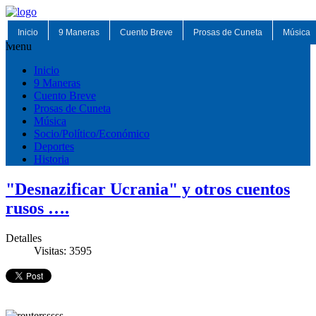
Inicio
9 Maneras
Cuento Breve
Prosas de Cuneta
Música
Menu
Inicio
9 Maneras
Cuento Breve
Prosas de Cuneta
Música
Socio/Político/Económico
Deportes
Historia
"Desnazificar Ucrania" y otros cuentos
rusos ….
Detalles
Visitas: 3595