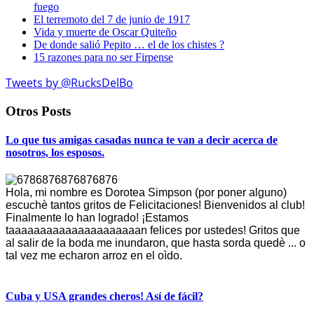
fuego
El terremoto del 7 de junio de 1917
Vida y muerte de Oscar Quiteño
De donde salió Pepito … el de los chistes ?
15 razones para no ser Firpense
Tweets by @RucksDelBo
Otros Posts
Lo que tus amigas casadas nunca te van a decir acerca de
nosotros, los esposos.
Hola, mi nombre es Dorotea Simpson (por poner alguno)
escuchè tantos gritos de Felicitaciones! Bienvenidos al club!
Finalmente lo han logrado! ¡Estamos
taaaaaaaaaaaaaaaaaaaaan felices por ustedes! Gritos que
al salir de la boda me inundaron, que hasta sorda quedè ... o
tal vez me echaron arroz en el oìdo.
Cuba y USA grandes cheros! Así de fácil?