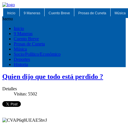
Inicio
9 Maneras
Cuento Breve
Prosas de Cuneta
Música
Menu
Inicio
9 Maneras
Cuento Breve
Prosas de Cuneta
Música
Socio/Político/Económico
Deportes
Historia
Quien dijo que todo está perdido ?
Detalles
Visitas: 5502