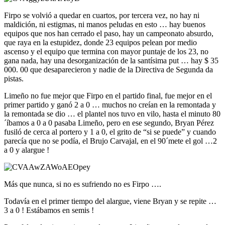
Firpo se volvió a quedar en cuartos, por tercera vez, no hay ni
maldición, ni estigmas, ni manos peludas en esto … hay buenos
equipos que nos han cerrado el paso, hay un campeonato absurdo,
que raya en la estupidez, donde 23 equipos pelean por medio
ascenso y el equipo que termina con mayor puntaje de los 23, no
gana nada, hay una desorganización de la santísima put … hay $ 35
000. 00 que desaparecieron y nadie de la Directiva de Segunda da
pistas.
Limeño no fue mejor que Firpo en el partido final, fue mejor en el
primer partido y ganó 2 a 0 … muchos no creían en la remontada y
la remontada se dio … el plantel nos tuvo en vilo, hasta el minuto 80
´íbamos a 0 a 0 pasaba Limeño, pero en ese segundo, Bryan Pérez
fusiló de cerca al portero y 1 a 0, el grito de “si se puede” y cuando
parecía que no se podía, el Brujo Carvajal, en el 90´mete el gol …2
a 0 y alargue !
Más que nunca, si no es sufriendo no es Firpo ….
Todavía en el primer tiempo del alargue, viene Bryan y se repite …
3 a 0 ! Estábamos en semis !