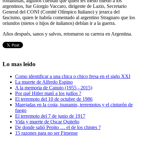
romanistas, algunos cuentan que quien les metió miedo a los
argentinos, fue Giorgio Vaccaro, dirigente de Lazio, Secretario
General del CONI (Comité Olímpico Italiano) y jerarca del
fascismo, quien le habría comentado al argentino Stragnaro que los
oriundos (nietos o hijos de italianos) debían ir a la guerra.
Años después, sanos y salvos, retomaron su carrera en Argentina.
Lo mas leido
Como identificar a una chica o chico fresa en el siglo XXI
La muerte de Alfredo Espino
A la memoria de Canuto (1955 - 2015)
Por qué Hitler mató a los judíos ?
El terremoto del 10 de octubre de 1986
Marejadas en la costa, tsunamis, terremotos y el cinturón de
fuego
El terremoto del 7 de junio de 1917
Vida y muerte de Oscar Quiteño
De donde salió Pepito … el de los chistes ?
15 razones para no ser Firpense