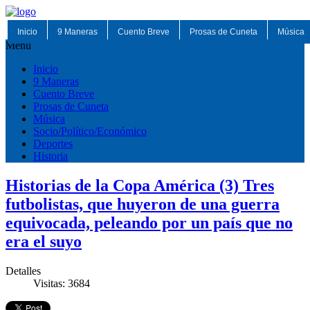
Inicio
9 Maneras
Cuento Breve
Prosas de Cuneta
Música
Menu
Inicio
9 Maneras
Cuento Breve
Prosas de Cuneta
Música
Socio/Político/Económico
Deportes
Historia
Historias de la Copa América (3) Tres
futbolistas, que huyeron de una guerra
equivocada, peleando por un país que no
era el suyo
Detalles
Visitas: 3684