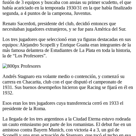
fusión de 3 equipos y buscaba con ansias su primer scudetto, el que
había acariciado en la temporada 1930/31 en la que había finalizado
segunda, a 4 puntos de la campeona, Juventus.
Renato Sacerdoti, presidente del club, decidió entonces que
necesitaban jugadores extranjeros, y se fue para América del Sur.
Los tres jugadores que seleccionó eran ya figuras destacadas en sus
equipos: Alejandro Scopelli y Enrique Guaita eran integrantes de la
más famosa delantera de Estudiantes de La Plata en toda la historia,
la de “Los Profesores”.
Andrés Stagnaro era volante medio o contención, y comenzó su
carrera en Chacarita, club con el que disputó el campeonato de
1931. Sus buenos desempeños hicieron que Racing se fijará en él en
1932.
Esos eran los tres jugadores cuya transferencia cerró en 1933 el
presidente de la Roma.
La llegada de los tres argentinos a la Ciudad Eterna estuvo rodeada
un cauto entusiasmo por parte de los romanistas. El debut fue en un
amistoso contra Bayern Munich, con victoria 4 a 3, un gol de
Scopelli y una gran actuación de Stagnaro, que tocó el techo en esa