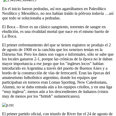
En el inicio fueron pedradas, así nos agarrábamos en Paleolítico
Neolítico y Mesolítico, no nos habían traído la pólvora todavía …así
que todo se solucionaba a pedradas.
El Boca – River es un clásico sangriento, torrentes de sangre en
ebullición, es una rivalidad mortal que nace en el mismo barrio de
La Boca.
El primer enfrentamiento del que se tienen registros se produjo el 2
de agosto de 1908 en la canchita que los xeneizes tenían en la
Dársena Sur. Pero los datos son vagos e informales, sólo se sabe que
los locales ganaron 2-1, porque las crónicas de la época no le daban
mayor importancia a ese juego que los "ingleses locos" habían
introducido en Argentina a través del puerto de Buenos Aires y a
bordo de la construcción de vías de ferrocarril. Eran las épocas del
amateurismo futbolístico argentino, donde los equipos que
participaban en torneos eran Lomas Sporting, New Caledonians,
Alumni, no se daba entrada aún a los equipos criollos, y en una liga
“muy inglesa”, menos aún a los descendientes de italianos (vistos
muy de menos por los “british” sudamericanos).
El primer partido oficial, con triunfo de River fue el 24 de agosto de