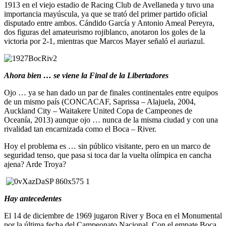
1913 en el viejo estadio de Racing Club de Avellaneda y tuvo una
importancia mayúscula, ya que se trató del primer partido oficial
disputado entre ambos. Cándido García y Antonio Ameal Pereyra,
dos figuras del amateurismo rojiblanco, anotaron los goles de la
victoria por 2-1, mientras que Marcos Mayer señaló el auriazul.
Ahora bien … se viene la Final de la Libertadores
Ojo … ya se han dado un par de finales continentales entre equipos
de un mismo país (CONCACAF, Saprissa – Alajuela, 2004,
Auckland City – Waitakere United Copa de Campeones de
Oceanía, 2013) aunque ojo … nunca de la misma ciudad y con una
rivalidad tan encarnizada como el Boca – River.
Hoy el problema es … sin público visitante, pero en un marco de
seguridad tenso, que pasa si toca dar la vuelta olímpica en cancha
ajena? Arde Troya?
Hay antecedentes
El 14 de diciembre de 1969 jugaron River y Boca en el Monumental
por la última fecha del Campeonato Nacional. Con el empate Boca