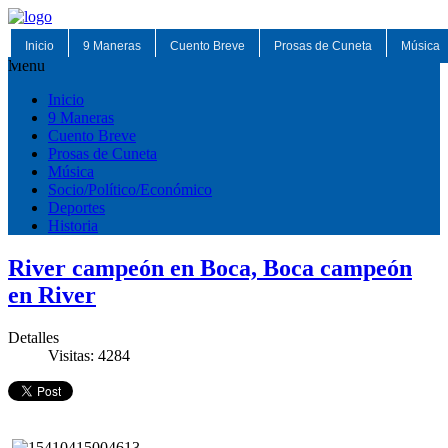
Inicio
9 Maneras
Cuento Breve
Prosas de Cuneta
Música
Menu
Inicio
9 Maneras
Cuento Breve
Prosas de Cuneta
Música
Socio/Político/Económico
Deportes
Historia
River campeón en Boca, Boca campeón
en River
Detalles
Visitas: 4284