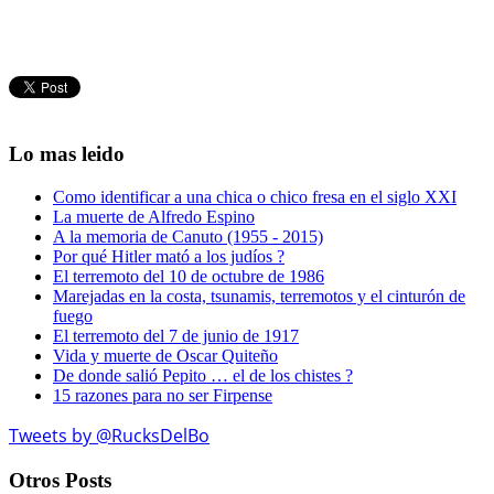
Lo mas leido
Como identificar a una chica o chico fresa en el siglo XXI
La muerte de Alfredo Espino
A la memoria de Canuto (1955 - 2015)
Por qué Hitler mató a los judíos ?
El terremoto del 10 de octubre de 1986
Marejadas en la costa, tsunamis, terremotos y el cinturón de
fuego
El terremoto del 7 de junio de 1917
Vida y muerte de Oscar Quiteño
De donde salió Pepito … el de los chistes ?
15 razones para no ser Firpense
Tweets by @RucksDelBo
Otros Posts