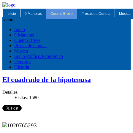
Inicio
9 Maneras
Cuento Breve
Prosas de Cuneta
Música
Menu
Inicio
9 Maneras
Cuento Breve
Prosas de Cuneta
Música
Socio/Político/Económico
Deportes
Historia
El cuadrado de la hipotenusa
Detalles
Visitas: 1580