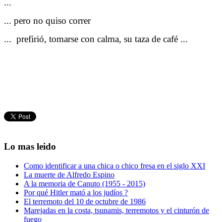
...
... pero no quiso correr
... prefirió, tomarse con calma, su taza de café ...
Lo mas leido
Como identificar a una chica o chico fresa en el siglo XXI
La muerte de Alfredo Espino
A la memoria de Canuto (1955 - 2015)
Por qué Hitler mató a los judíos ?
El terremoto del 10 de octubre de 1986
Marejadas en la costa, tsunamis, terremotos y el cinturón de
fuego