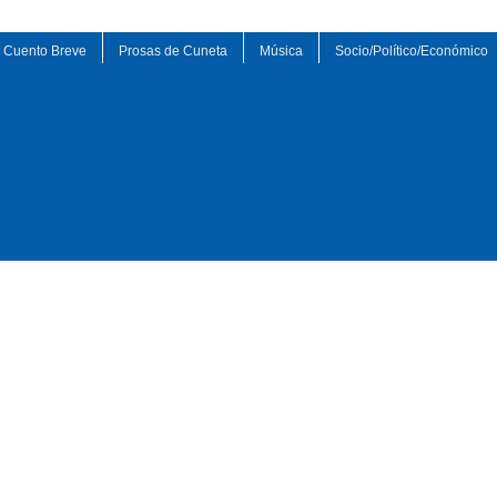
Cuento Breve
Prosas de Cuneta
Música
Socio/Político/Económico