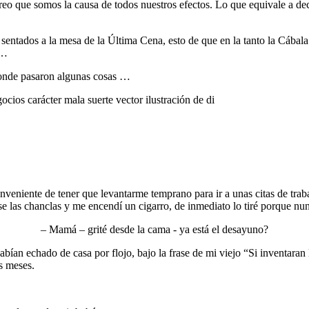
 creo que somos la causa de todos nuestros efectos. Lo que equivale a 
sentados a la mesa de la Última Cena, esto de que en la tanto la Cáb
 …
donde pasaron algunas cosas …
veniente de tener que levantarme temprano para ir a unas citas de trabaj
se las chanclas y me encendí un cigarro, de inmediato lo tiré porque n
– Mamá – grité desde la cama - ya está el desayuno?
bían echado de casa por flojo, bajo la frase de mi viejo “Si inventaran
s meses.