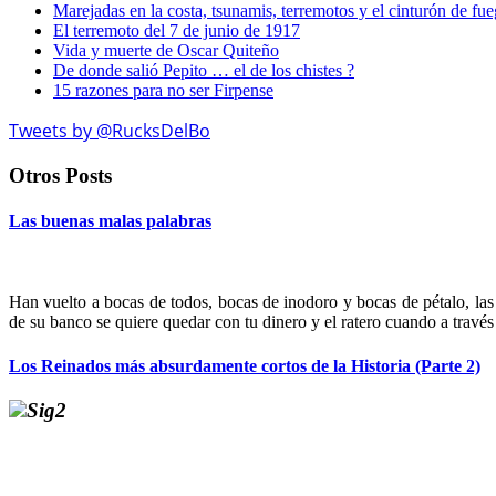
Marejadas en la costa, tsunamis, terremotos y el cinturón de fu
El terremoto del 7 de junio de 1917
Vida y muerte de Oscar Quiteño
De donde salió Pepito … el de los chistes ?
15 razones para no ser Firpense
Tweets by @RucksDelBo
Otros Posts
Las buenas malas palabras
Han vuelto a bocas de todos, bocas de inodoro y bocas de pétalo, las
de su banco se quiere quedar con tu dinero y el ratero cuando a trav
Los Reinados más absurdamente cortos de la Historia (Parte 2)