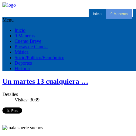
Inicio
9 Maneras
Menu
Inicio
9 Maneras
Cuento Breve
Prosas de Cuneta
Música
Socio/Político/Económico
Deportes
Historia
Un martes 13 cualquiera …
Detalles
Visitas: 3039