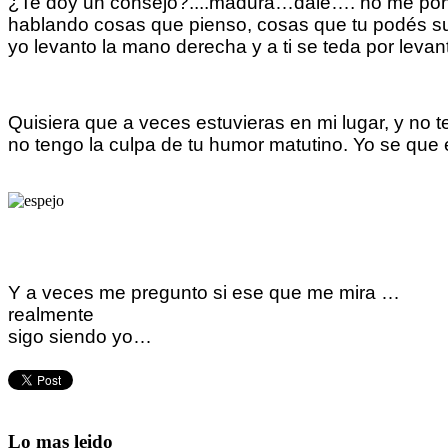
¿Te doy un consejo?....madurá…dale…. no me pong
hablando cosas que pienso, cosas que tu podés su
yo levanto la mano derecha y a ti se teda por leva
Quisiera que a veces estuvieras en mi lugar, y no
no tengo la culpa de tu humor matutino. Yo se qu
Y a veces me pregunto si ese que me mira …
realmente
sigo siendo yo…
Lo mas leido