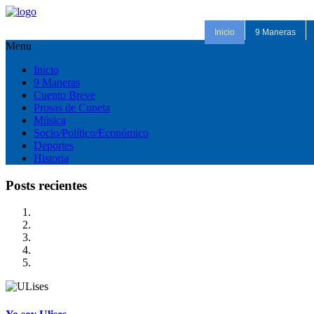
Inicio
9 Maneras
Menu
Inicio
9 Maneras
Cuento Breve
Prosas de Cuneta
Música
Socio/Político/Económico
Deportes
Historia
Posts recientes