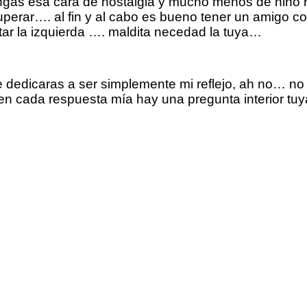
as esa cara de nostalgia y mucho menos de niño r
perar…. al fin y al cabo es bueno tener un amigo c
ntar la izquierda …. maldita necedad la tuya…
 te dedicaras a ser simplemente mi reflejo, ah no… 
e en cada respuesta mía hay una pregunta interior 