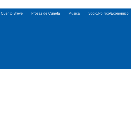
Cuento Breve
Prosas de Cuneta
Música
Socio/Político/Económico