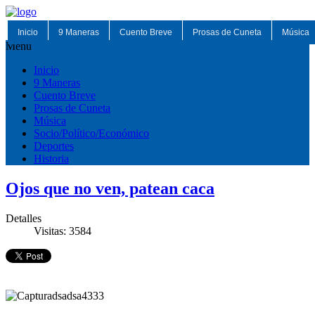
Inicio
9 Maneras
Cuento Breve
Prosas de Cuneta
Música
Menu
Inicio
9 Maneras
Cuento Breve
Prosas de Cuneta
Música
Socio/Político/Económico
Deportes
Historia
Ojos que no ven, patean caca
Detalles
Visitas: 3584