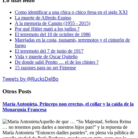
Lo mas leido
Como identificar a una chica o chico fresa en el siglo XXI
La muerte de Alfredo Espino
A la memoria de Canuto (1955 - 2015)
Por qué Hitler mató a los judíos ?
El terremoto del 10 de octubre de 1986
Marejadas en la costa, tsunamis, terremotos y el cinturón de
fuego
El terremoto del 7 de junio de 1917
Vida y muerte de Oscar Quiteño
De donde salió Pepito … el de los chistes ?
15 razones para no ser Firpense
Tweets by @RucksDelBo
Otros Posts
María Antonieta, Princeps non erectus, el collar y la caída de la
Monarquía Francesa
Aquello de que … “Su Majestad, Señora Reina
… no tenemos para darles a nuestros hijos pan!” y la repuesta de
María Antonieta “Entonces dadles pasteles”, en plena vía pública de