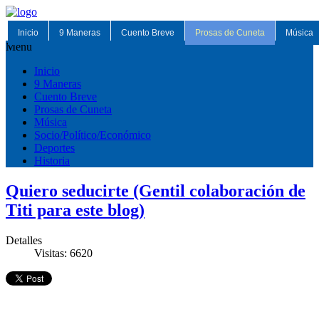
Inicio
9 Maneras
Cuento Breve
Prosas de Cuneta
Música
Menu
Inicio
9 Maneras
Cuento Breve
Prosas de Cuneta
Música
Socio/Político/Económico
Deportes
Historia
Quiero seducirte (Gentil colaboración de
Titi para este blog)
Detalles
Visitas: 6620