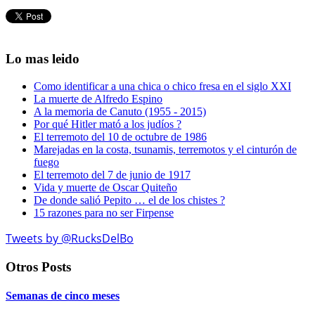
Lo mas leido
Como identificar a una chica o chico fresa en el siglo XXI
La muerte de Alfredo Espino
A la memoria de Canuto (1955 - 2015)
Por qué Hitler mató a los judíos ?
El terremoto del 10 de octubre de 1986
Marejadas en la costa, tsunamis, terremotos y el cinturón de
fuego
El terremoto del 7 de junio de 1917
Vida y muerte de Oscar Quiteño
De donde salió Pepito … el de los chistes ?
15 razones para no ser Firpense
Tweets by @RucksDelBo
Otros Posts
Semanas de cinco meses