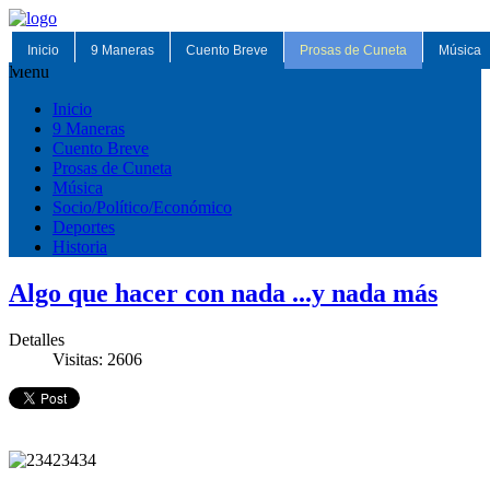
Inicio
9 Maneras
Cuento Breve
Prosas de Cuneta
Música
Menu
Inicio
9 Maneras
Cuento Breve
Prosas de Cuneta
Música
Socio/Político/Económico
Deportes
Historia
Algo que hacer con nada ...y nada más
Detalles
Visitas: 2606