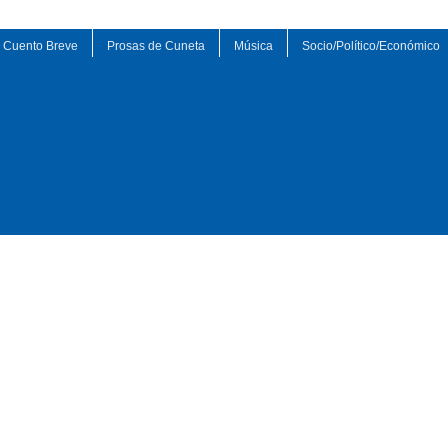
Cuento Breve
Prosas de Cuneta
Música
Socio/Político/Económico