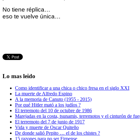
No tiene réplica…
eso te vuelve única…
Lo mas leido
Como identificar a una chica o chico fresa en el siglo XXI
La muerte de Alfredo Espino
A la memoria de Canuto (1955 - 2015)
Por qué Hitler mató a los judíos ?
El terremoto del 10 de octubre de 1986
Marejadas en la costa, tsunamis, terremotos y el cinturón de fu
El terremoto del 7 de junio de 1917
Vida y muerte de Oscar Quiteño
De donde salió Pepito … el de los chistes ?
15 razones para no ser Firpense