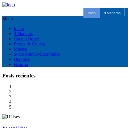
Inicio
9 Maneras
Menu
Inicio
9 Maneras
Cuento Breve
Prosas de Cuneta
Música
Socio/Político/Económico
Deportes
Historia
Posts recientes